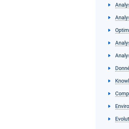
Analy
Analy
Optim
Analy
Analy
Donné
Knowl
Compr
Envir
Evolu