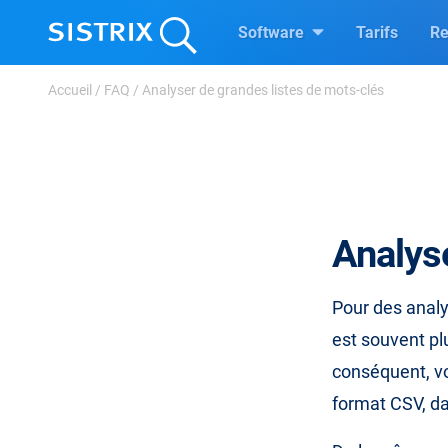
Software
Tarifs
Re
Accueil
/
FAQ
/
Analyser de grandes listes de mots-clés
Analyse
Pour des analys
est souvent pl
conséquent, v
format CSV, d