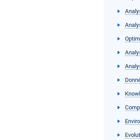
Analy
Analy
Optim
Analy
Analy
Donné
Knowl
Compr
Envir
Evolu