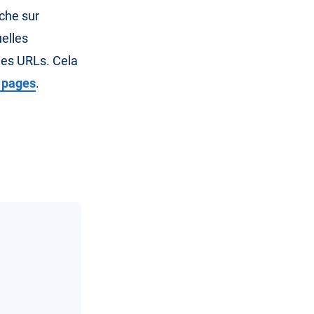
che sur
uelles
des URLs. Cela
 pages
.