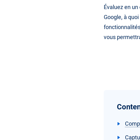
Évaluez en un 
Google, à quoi
fonctionnalité
vous permett
Conten
Compa
Captu