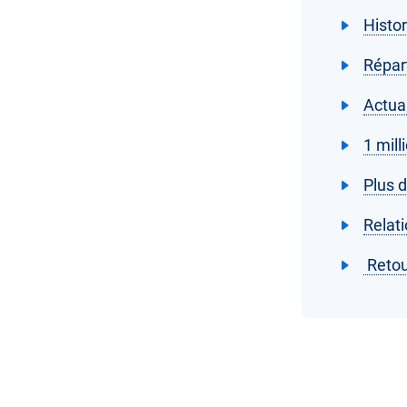
Histo
Répar
Actual
1 mill
Plus 
Relati
Retou