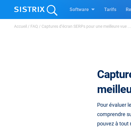
Software
Tarifs
Re
Accueil
/
FAQ
/
Captures d’écran SERPs pour une meilleure vue ...
Captur
meille
Pour évaluer l
comprendre su
pouvez à tout 