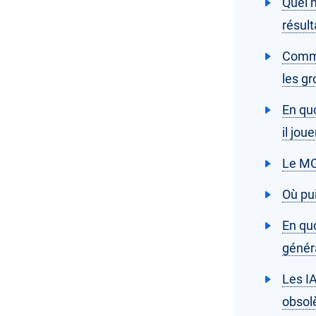
Quel 
résult
Comme
les g
En quo
il jou
Le MC
Où pui
En quo
généra
Les IA
obsol