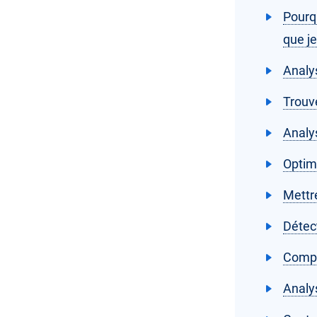
Pourq
que je
Analys
Trouve
Analy
Optim
Mettre
Détec
Compa
Analy