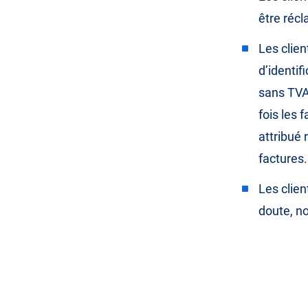
être ré
Les clien
d’identif
sans TVA
fois les 
attribué 
factures.
Les clie
doute, no