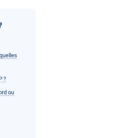
?
quelles
P ?
ord ou