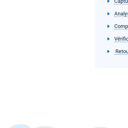
Captu
Analy
Compr
Vérif
Retou