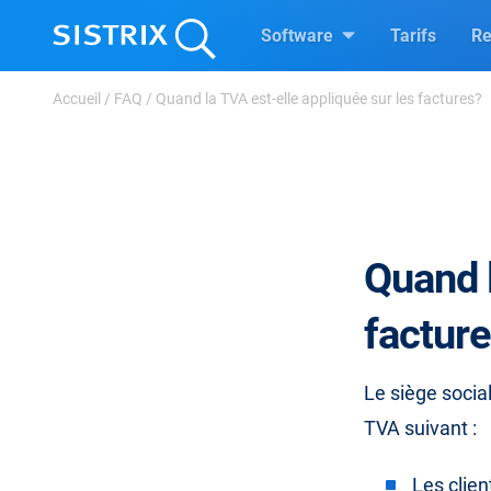
Software
Tarifs
Re
Accueil
/
FAQ
/
Quand la TVA est-elle appliquée sur les factures?
Quand l
factur
Le siège socia
TVA suivant :
Les clie