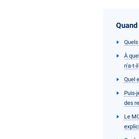
Quand 
Quels 
À quel
n'a-t-
Quel e
Puis-j
des r
Le MC
expli