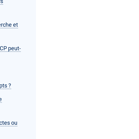
rs
erche et
 MCP peut-
pts ?
e
ctes ou