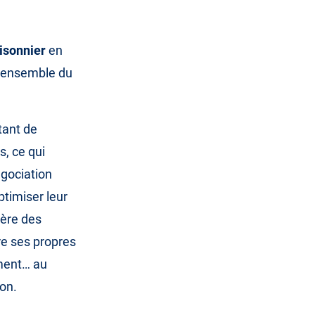
isonnier
en
 l’ensemble du
tant de
s, ce qui
égociation
ptimiser leur
ière des
re ses propres
ement… au
ion.