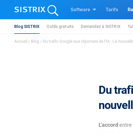
Software
Tarifs
Re
Blog SISTRIX
Outils gratuits
Demandez à SISTRIX
Tu
Accueil
/
Blog
/
Du trafic Google aux réponses de l’IA : La nouvelle 
Du traf
nouvell
L’accord
entre