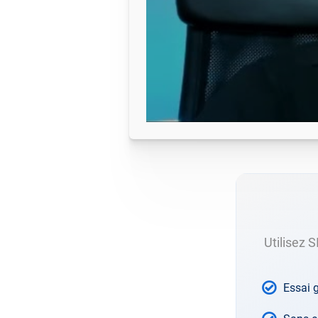
Utilisez 
Essai g