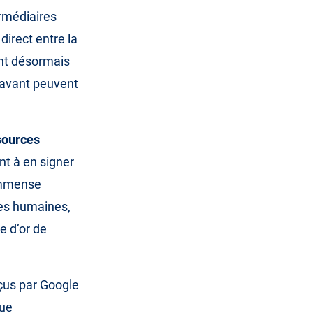
rmédiaires
direct entre la
ent désormais
ravant peuvent
sources
nt à en signer
 immense
ces humaines,
e d’or de
rçus par Google
que