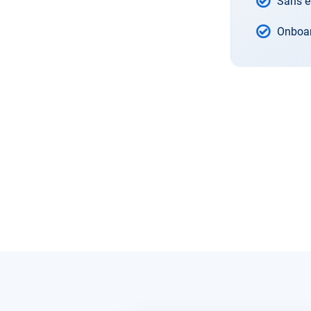
Sans e
Onboar