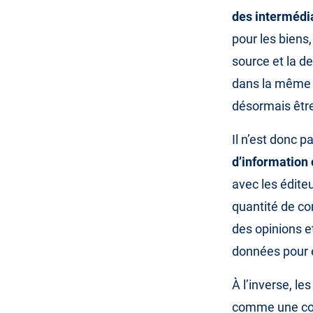
des intermédi
pour les biens,
source et la d
dans la même p
désormais être 
Il n’est donc 
d’information 
avec les édite
quantité de co
des opinions et
données pour e
À l’inverse, le
comme une couc