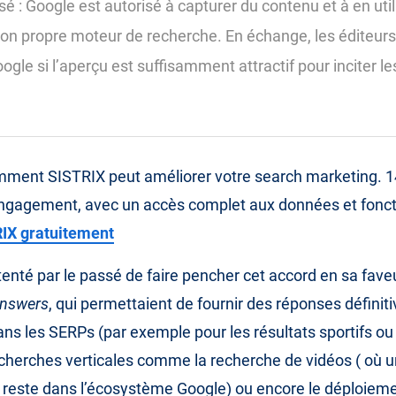
ssé : Google est autorisé à capturer du contenu et à en uti
son propre moteur de recherche. En échange, les éditeurs
oogle si l’aperçu est suffisamment attractif pour inciter les
ment SISTRIX peut améliorer votre search marketing. 14
engagement, avec un accès complet aux données et fonct
IX gratuitement
tenté par le passé de faire pencher cet accord en sa faveu
Answers
, qui permettaient de fournir des réponses définit
ns les SERPs (par exemple pour les résultats sportifs ou 
cherches verticales comme la recherche de vidéos ( où 
ic reste dans l’écosystème Google) ou encore le déploiem