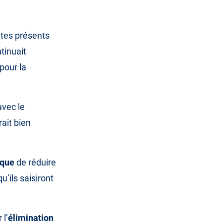
ites présents
tinuait
pour la
avec le
ait bien
ique
de réduire
u’ils saisiront
 l’
élimination