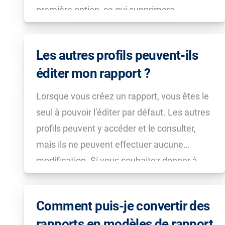
première option, ce qui supprimera
complètement le rapport. Veuillez noter que
les rapports supprimés ne peuvent pas être
Les autres profils peuvent-ils
récupérés.
éditer mon rapport ?
Lorsque vous créez un rapport, vous êtes le
seul à pouvoir l’éditer par défaut. Les autres
profils peuvent y accéder et le consulter,
mais ils ne peuvent effectuer aucune
modification. Si vous souhaitez donner à
d’autres profils la possibilité d’éditer un
rapport spécifique, vous pouvez le faire
Comment puis-je convertir des
dans les Paramètres […]
rapports en modèles de rapport