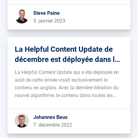
derniers mois. Tous ces changements font suite à
Steve Paine
notre focus sur […]...
5. janvier 2023
La Helpful Content Update de
décembre est déployée dans le
monde entier
La Helpful Content Update qui a été déployée en
août de cette année visait exclusivement le
contenu en anglais. Avec la dernière itération du
nouvel algorithme, le contenu dans toutes les
langues sera réévalué, pour la première fois.
L’objectif déclaré de Google est de placer un
Johannes Beus
contenu original utile en haut […]...
7. décembre 2022