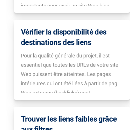
importants pour avoir un site Web bien
référencé dans Google. Le moteur de
recherche évalue en effet de plus en plus la
Vérifier la disponibilité des
qualité des sites Web à […]
destinations des liens
Pour la qualité générale du projet, il est
essentiel que toutes les URLs de votre site
Web puissent être atteintes. Les pages
intérieures qui ont été liées à partir de pages
Web externes (backlinks) sont
particulièrement pertinentes. Vous les
trouverez dans la Toolbox SISTRIX dans le
Trouver les liens faibles grâce
module Liens, dans la section […]
aux filtres