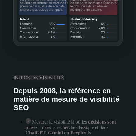
souhaite entretenir sa machine et
de vie de sa machine et améliorer
préserver la qualité de son café,
le goût du café en éliminant
cherche des guides pratiques.
les dépôts de calcaire.
Intent
Customer Journey
Learning
88%
Awareness
6%
Commercial
7%
Consideration
7,6%
Transactional
0,9%
Decision
7%
Informational
3%
Retention
11%
INDICE DE VISIBILITÉ
Depuis 2008, la référence en
matière de mesure de visibilité
SEO
Mesurer la visibilité là où les
décisions sont
prises
– dans la recherche classique et dans
ChatGPT, Gemini ou Perplexity
.