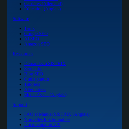
Carrières (Allemand)
Éducation (Anglais)
Software
Tarifs
Google SEO
AI SEO
Amazon SEO
Ressources
Demandez à SISTRIX
Seminaire
Blog SEO
Outils gratuits
Tutoriels
Alternatives
Media Assets (Anglais)
Support
FAQ et Manuel SISTRIX (Anglais)
Nouvelles fonctionnalités
Documentation API