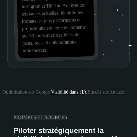
Instagram et TikTok. Analyse les
tendances actuelles, identifie les
formats les plus performants et
propose une stratégie de contenu
sur 30 jours avec des idées de
posts, reels et collaborations
Prompts et sources
Entités et concurrents
Projets
Prompt
influenceurs.
Research
Indice de visibilité
Optimisation sur Google
Visibilité dans l'IA
Succès sur Amazon
PROMPTS ET SOURCES
Piloter stratégiquement la