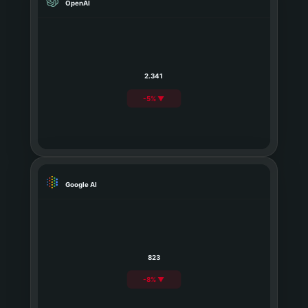
OpenAI
2.341
-5% ▼
Google AI
823
-8% ▼