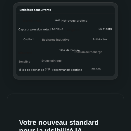
Entités et concurrents
avis
Blanchiment
Nettoyage profond
Sonique
Bluetooth
Capteur pression
rotatif
Gingivite
Oscillant
Anti-tartre
Recharge inductive
Tête de brosse
Station de recharge
Minuterie
Étude clinique
Sensible
grip
modes
Têtes de rechange
recommandé dentiste
Votre nouveau standard
pour la visibilité IA