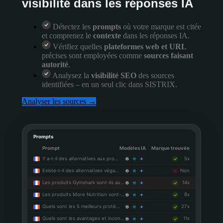
visibilité dans les réponses IA
Détectez les
prompts
où votre marque est citée
et comprenez le
contexte
dans les réponses IA.
Vérifiez quelles
plateformes web et URL
précises sont employées comme
sources faisant
autorité
.
Analysez la
visibilité SEO
des sources
identifiées – en un seul clic dans SISTRIX.
Analyser les sources →
Prompts
Prompt
Modèles IA
Marque trouvée
Y a-t-il des alternatives aux pro…
5x
Existe-t-il des alternatives véga…
Non
Les produits Gymshark sont-ils au…
14x
Les produits More Nutrition sont-…
8x
Quels sont les 5 meilleurs proté…
27x
Quels sont les avantages et incon…
11x