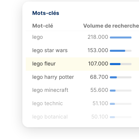
Mots-clés
Mot-clé
Volume de recherch
lego
218.000
lego star wars
153.000
lego fleur
107.000
lego harry potter
68.700
lego minecraft
55.600
lego technic
51.100
lego botanical
50.100