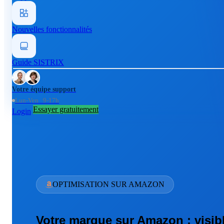
Nouvelles fonctionnalités
Guide SISTRIX
Votre équipe support
Lun-Ven 9-17h
Essayer gratuitement
Login
OPTIMISATION SUR AMAZON
Votre marque sur Amazon : visibl