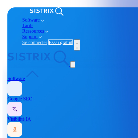
Software
Tarifs
Ressources
Support
Se connecter
Essai gratuit
Software
Google SEO
Visibilité IA