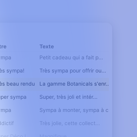
tre
Texte
ympa
Petit cadeau qui a fait p...
ès sympa!
Très sympa pour offrir ou...
ès beau rendu
La gamme Botanicals s'enr...
uper sympa
Super, très joli et intér...
ympa
Sympa à monter, sympa à c...
dictif
Très jolie, cette collect...
per Déco !
Magnifique