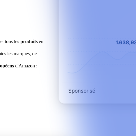
et tous les
produits
en
1.638,9
tes les marques, de
ropéens
d'Amazon :
Sponsorisé