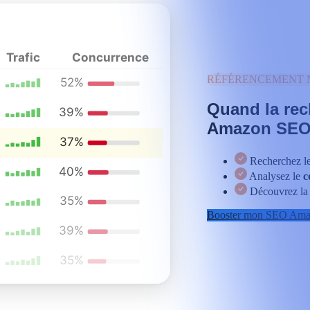
e
Trafic
Concurrence
RÉFÉRENCEMENT 
52%
Quand la rec
39%
Amazon SE
37%
Recherchez l
40%
Analysez le
c
Découvrez la s
35%
Booster mon SEO Am
39%
35%