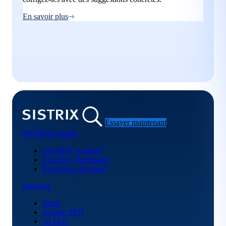
En savoir plus
Essayer maintenant
SISTRIX GmbH
SISTRIX en détail
Carrières (Allemand)
Éducation (Anglais)
Software
Tarifs
Google SEO
AI SEO