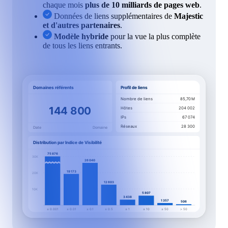
chaque mois
plus de 10 milliards de pages web
.
Données de liens supplémentaires de
Majestic
et d'autres partenaires
.
Modèle hybride
pour la vue la plus complète
de tous les liens entrants.
Domaines référents
Profil de liens
Nombre de liens
85,70 M
144 800
Hôtes
204 002
IPs
67 074
Réseaux
28 300
Date
Domaine
Distribution par Indice de Visibilité
75 876
30K
26 040
19 173
20K
12 603
10K
5 807
3 438
1 357
506
≤ 0.001
≤ 0.01
≤ 0.1
≤ 0.5
≤ 1
≤ 10
≤ 50
> 50