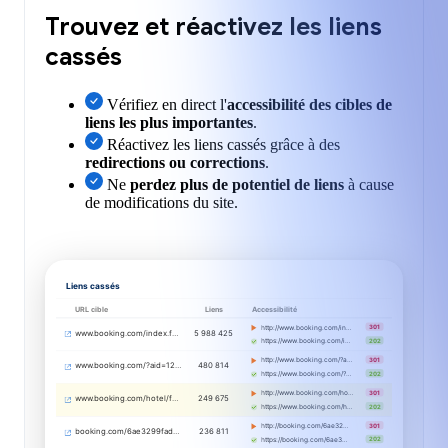
Trouvez et réactivez les liens
cassés
Vérifiez en direct l'
accessibilité des cibles de
liens les plus importantes
.
Réactivez les liens cassés grâce à des
redirections ou corrections
.
Ne
perdez plus de potentiel de liens
à cause
de modifications du site.
Liens cassés
URL cible
Liens
Accessibilité
301
http://www.booking.com/in…
www.booking.com/index.f…
5 988 425
202
https://www.booking.com/i…
301
http://www.booking.com/?a…
www.booking.com/?aid=12…
480 814
202
https://www.booking.com/?…
301
http://www.booking.com/ho…
www.booking.com/hotel/f…
249 675
202
https://www.booking.com/h…
301
http://booking.com/6ae32…
booking.com/6ae3299fad…
236 811
202
https://booking.com/6ae3…