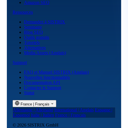
Amazon SEO
Ressources
Demandez à SISTRIX
Seminaire
Blog SEO
Outils gratuits
Tutoriels
Alternatives
Media Assets (Anglais)
Support
FAQ et Manuel SISTRIX (Anglais)
Nouvelles fonctionnalités
Documentation API
Contacter le Support
Statut
France | Français
Allemagne | Allemand
International | Anglais
Espagne |
Espagnol
Italie | Italien
France | Français
© 2026 SISTRIX GmbH