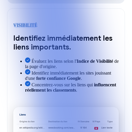
VISIBILITÉ
Identifiez immédiatement les
liens importants.
Évaluez les liens selon l'
Indice de Visibilité
de
la page d'origine.
Identifiez immédiatement les sites jouissant
d'une
forte confiance Google
.
Concentrez-vous sur les liens qui
influencent
réellement les classements
.
Liens
Origine du lien
Destination du lien
IV Domaine
IV Pays
Type
en.wikipedia.org/wiki…
www.booking.com/sea…
9 164
Lien texte