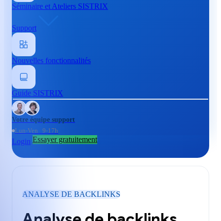
Séminaire et Ateliers SISTRIX
Support
Nouvelles fonctionnalités
Guide SISTRIX
Votre équipe support
Lun-Ven 9-17h
Essayer gratuitement
Login
ANALYSE DE BACKLINKS
Analyse de backlinks