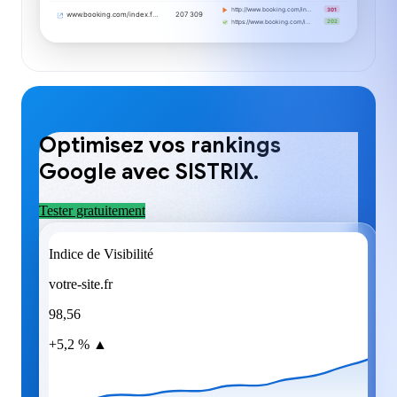
301
http://www.booking.com/in…
www.booking.com/index.f…
207 309
202
https://www.booking.com/i…
Optimisez vos rankings
Google avec SISTRIX.
Tester gratuitement
Indice de Visibilité
votre-site.fr
98,56
+5,2 % ▲