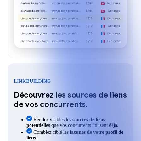
it.wikipedia.org/wiki…
www.booking.com/hot…
9 164
Lien image
sk.wikipedia.org/wiki…
www.booking.com/sea…
9 164
Lien texte
play.google.com/store…
www.booking.com/hot…
1 713
Lien image
play.google.com/store…
www.booking.com/sea…
1 713
Lien texte
play.google.com/store…
www.booking.com/cit…
1 713
Lien image
play.google.com/store…
www.booking.com/ind…
1 713
Lien image
LINKBUILDING
Découvrez les sources de liens
de vos concurrents.
Rendez visibles les
sources de liens
potentielles
que vos concurrents utilisent déjà.
Comblez ciblé les
lacunes de votre profil de
liens
.