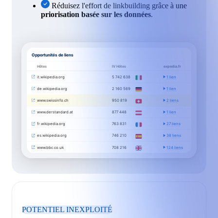
Réduisez l'effort de linkbuilding grâce à une
priorisation basée sur les données
.
Opportunités de liens
Hôtes
IV Hôtes
expedia.fr
it.wikipedia.org
5 742 638
1 lien
de.wikipedia.org
2 160 569
1 lien
www.swissinfo.ch
950 819
2 liens
www.derstandard.at
877 448
1 lien
fr.wikipedia.org
763 831
27 liens
es.wikipedia.org
746 210
38 liens
www.bbc.co.uk
708 216
124 liens
POTENTIEL INEXPLOITÉ