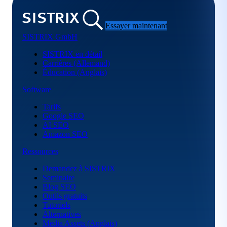
Essayer maintenant
SISTRIX GmbH
SISTRIX en détail
Carrières (Allemand)
Éducation (Anglais)
Software
Tarifs
Google SEO
AI SEO
Amazon SEO
Ressources
Demandez à SISTRIX
Seminaire
Blog SEO
Outils gratuits
Tutoriels
Alternatives
Media Assets (Anglais)