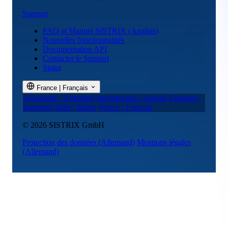
Support
FAQ et Manuel SISTRIX (Anglais)
Nouvelles fonctionnalités
Documentation API
Contacter le Support
Statut
France | Français
Allemagne | Allemand
International | Anglais
Espagne |
Espagnol
Italie | Italien
France | Français
© 2026 SISTRIX GmbH
Protection des données
(Allemand)
Mentions légales
(Allemand)