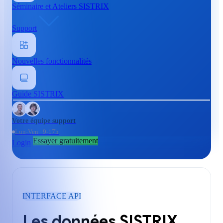
Séminaire et Ateliers SISTRIX
Support
Nouvelles fonctionnalités
Guide SISTRIX
Votre équipe support
Lun-Ven 9-17h
Essayer gratuitement
Login
INTERFACE API
Les données SISTRIX