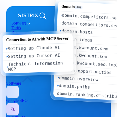
domain
API
domain.competitors.se
domain.competitors.se
Software
Tarifs
domain.hosts
Ressources
Support
Connection to AI with MCP Server
domain.ideas
Se connecter
Essai gratuit
domain.kwcount.sem
Setting up Claude AI
domain.kwcount.seo
Setting up Cursor AI
domain.kwcount.seo.top
Technical Information
MCP
domain.opportunities
domain.overview
Software
domain.paths
domain.ranking.distrib
Google SEO