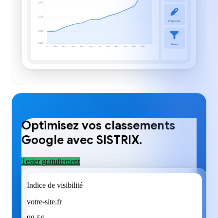
0,42
0,34
Propriétés
0,28
0,20
Filtres
Jan
Fév
Mar
Avr
Mai
Jun
Jul
Aoû
Sep
Oct
Nov
Déc
Optimisez vos classements
Google avec SISTRIX.
Tester gratuitement
Indice de visibilité
votre-site.fr