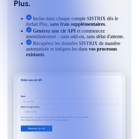
Plus.
Inclus dans chaque compte SISTRIX dès le
forfait Plus,
sans frais supplémentaires
.
Générez une clé API
et commencez
immédiatement – sans add-on, sans délai d'attente.
Récupérez les données SISTRIX de manière
automatisée et intégrez-les dans
vos processus
existants
.
Créer une clé API
Nom
Ma clé API
Date d'expiration
JJ.MM.AAAA
Vous pouvez donner un nom et une date d'expiration à votre clé API.
Sans date d'expiration, la clé API n'expire jamais.
Générer la clé