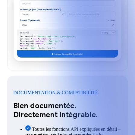
[API_KEY]
address_object (domain/host/path/url)
Domain
Entrez l'hôte, le chemin ou l'URL
format (Optionnel)
STRING
JSON
EXAMPLE
nodejs
let baseUrl =
'https://api.sistrix.com/domain'
;
let form =
new FormData
();
form.append(
'api_key'
,
'[API_KEY]'
);
form.append(
'format'
,
'json'
);
fetch
(baseUrl, {
method:
'POST'
, body: form });
▶ Lancer la requête (gratuite)
DOCUMENTATION & COMPATIBILITÉ
Bien documentée.
Directement intégrable.
Toutes les fonctions API expliquées en détail –
paramètres, réglages et exemples
inclus.