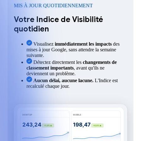
MIS À JOUR QUOTIDIENNEMENT
Votre Indice de Visibilité
quotidien
Visualisez
immédiatement les impacts
des
mises à jour Google, sans attendre la semaine
suivante.
Détectez directement les
changements de
classement importants
, avant qu'ils ne
deviennent un problème.
Aucun délai, aucune lacune.
L'Indice est
recalculé chaque jour.
DESKTOP
MOBILE
243,24
198,47
+1,0% ▲
+0,8% ▲