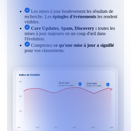
Les mises à jour bouleversent les résultats de
recherche. Les
épingles d'événements
les rendent
visibles.
Core Updates, Spam, Discovery :
toutes les
mises à jour majeures en un coup d'œil dans
l'évolution.
Comprenez
ce qu'une mise à jour a signifié
pour vos classements.
Indice de Visibilité
300
08.03.2024
27.03.2026
A
B
Google Core Update
Google Core Update
200
100
2021
2022
2023
2024
2025
2026