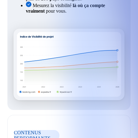
Mesurez la visibilité
là où ça compte
vraiment
pour vous.
Indice de Visibilité de projet
300
250
200
150
100
2021
2022
2023
2024
2025
2026
booking.com
expedia.fr
tripadvisor.fr
CONTENUS