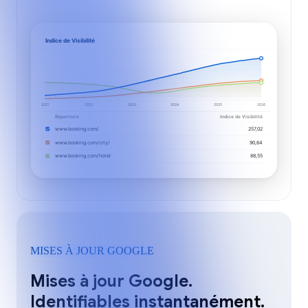
Indice de Visibilité
2021
2022
2023
2024
2025
2026
Répertoire
Indice de Visibilité
www.booking.com/
257,02
www.booking.com/city/
90,64
www.booking.com/hotel
88,55
MISES À JOUR GOOGLE
Mises à jour Google.
Identifiables instantanément.