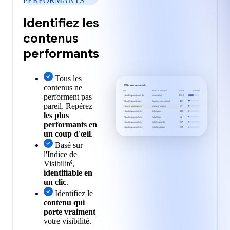
PERFORMANTS
Identifiez les
contenus
performants
Tous les
contenus ne
URLs avec classements
URL
Mot-clé principal
Top10
Visibilité
performent pas
booking.com/index.de
réservation
2.039
booking.com/cust...
booking.com contact
401
pareil. Repérez
admin.booking.com/
extranet booking
81
booking.com/city/d...
hôtel paris
233
les plus
booking.com/city/d...
hôtel lyon
82
performants en
booking.com/city/d...
hôtel marseille
117
booking.com/city/d...
hôtel bordeaux
163
un coup d'œil
.
Basé sur
l'Indice de
Visibilité,
identifiable en
un clic
.
Identifiez le
contenu qui
porte vraiment
votre visibilité.