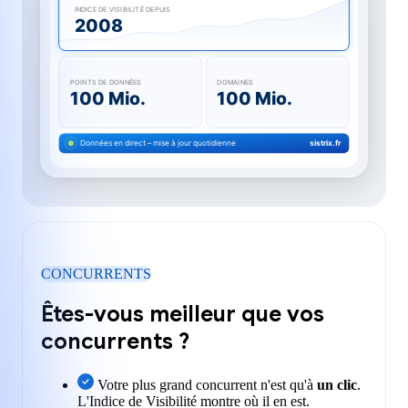
INDICE DE VISIBILITÉ DEPUIS
2008
POINTS DE DONNÉES
DOMAINES
100 Mio.
100 Mio.
Données en direct – mise à jour quotidienne
sistrix.fr
CONCURRENTS
Êtes-vous meilleur que vos
concurrents ?
Votre plus grand concurrent n'est qu'à
un clic
.
L'Indice de Visibilité montre où il en est.