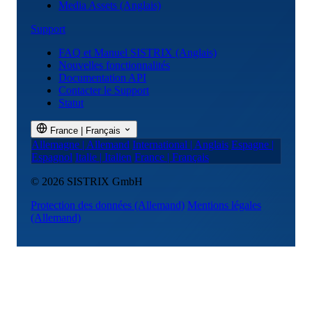
Media Assets (Anglais)
Support
FAQ et Manuel SISTRIX (Anglais)
Nouvelles fonctionnalités
Documentation API
Contacter le Support
Statut
France | Français
Allemagne | Allemand
International | Anglais
Espagne |
Espagnol
Italie | Italien
France | Français
© 2026 SISTRIX GmbH
Protection des données
(Allemand)
Mentions légales
(Allemand)