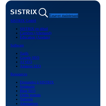
Essayer maintenant
SISTRIX GmbH
SISTRIX en détail
Carrières (Allemand)
Éducation (Anglais)
Software
Tarifs
Google SEO
AI SEO
Amazon SEO
Ressources
Demandez à SISTRIX
Seminaire
Blog SEO
Outils gratuits
Tutoriels
Alternatives