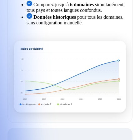
Comparez jusqu'à
6 domaines
simultanément,
tous pays et toutes langues confondus.
Données historiques
pour tous les domaines,
sans configuration manuelle.
Indice de visibilité
100
75
50
25
2021
2022
2023
2024
2025
2026
booking.com
expedia.fr
tripadvisor.fr