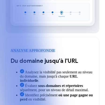
MIS À JOUR QUOTIDIENNEMENT
Lu
Ma
Me
Je
Ve
Sa
Di
Aujourd'hui
ANALYSE APPROFONDIE
Du domaine jusqu'à l'URL
Analysez la visibilité pas seulement au niveau
du domaine, mais jusqu'à chaque
URL
individuelle
.
Évaluez
sous-domaines et répertoires
séparément, pour un niveau de détail maximal.
Identifiez précisément
où une page gagne ou
perd
en visibilité.