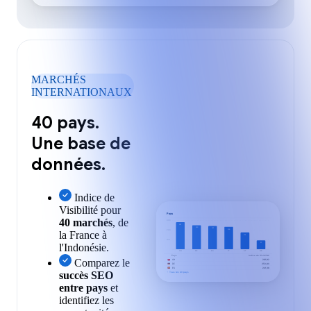
MARCHÉS
INTERNATIONAUX
40 pays.
Une base de
données.
Indice de
Visibilité pour
Pays
40 marchés
, de
300
281
250
241
234
200
la France à
175
100
l'Indonésie.
91
CH
DE
ES
IT
AT
UK
Pays
Indice de Visibilité
Comparez le
CH
281,92
DE
250,80
ES
241,36
succès SEO
+
Tous les 40 pays
entre pays
et
identifiez les