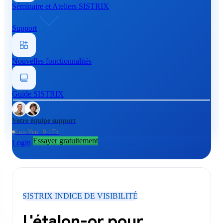
Séminaire et Ateliers SISTRIX
Support
Nouvelles fonctionnalités
Guide SISTRIX
Votre équipe support
Lun-Ven 9-17h
Essayer gratuitement
Login
SISTRIX INDICE DE VISIBILITÉ
L'étalon-or pour