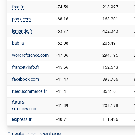
free.fr
-74.59
218.997
pons.com
-68.16
168.201
lemonde.fr
-63.77
422.343
bab.la
-62.08
205.491
wordreference.com
-47.06
294.195
francetvinfo.fr
-45.56
152.543
facebook.com
-41.47
898.766
rueducommerce.fr
-41.4
85.216
futura-
-41.39
208.178
sciences.com
lexpress.fr
-40.71
111.426
En valeur pourcentage