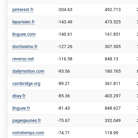
pinterest.fr
-204.63
492.713
leparisien.fr
-143.49
473.525
linguee.com
-140.61
161.851
doctissimo.fr
-127.26
307.505
reverso.net
-116.58
848.13
dailymotion.com
-93.56
180.765
cambridge.org
-89.21
361.811
ebay.fr
-85.36
403.297
linguee.fr
-81.43
848.627
pagesjaunes.fr
-75.67
332.049
notretemps.com
-74.71
118.99