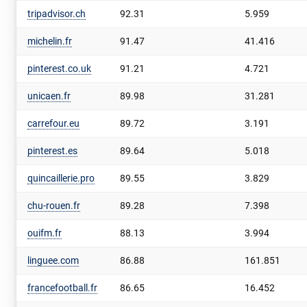
tripadvisor.ch
92.31
5.959
michelin.fr
91.47
41.416
pinterest.co.uk
91.21
4.721
unicaen.fr
89.98
31.281
carrefour.eu
89.72
3.191
pinterest.es
89.64
5.018
quincaillerie.pro
89.55
3.829
chu-rouen.fr
89.28
7.398
ouifm.fr
88.13
3.994
linguee.com
86.88
161.851
francefootball.fr
86.65
16.452