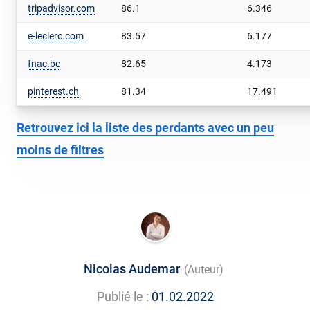
tripadvisor.com
86.1
6.346
e-leclerc.com
83.57
6.177
fnac.be
82.65
4.173
pinterest.ch
81.34
17.491
Retrouvez ici la liste des perdants avec un peu
moins de filtres
Nicolas Audemar
(Auteur)
Publié le :
01.02.2022