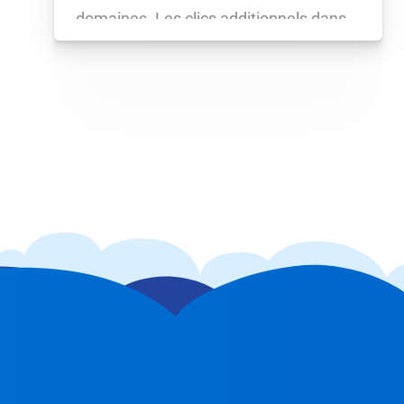
domaines. Les clics additionnels dans
la SISTRIX Toolbox deviennent
obsolètes. Ce tutoriel vous montre
comment facilement créer des
tableaux de bord.