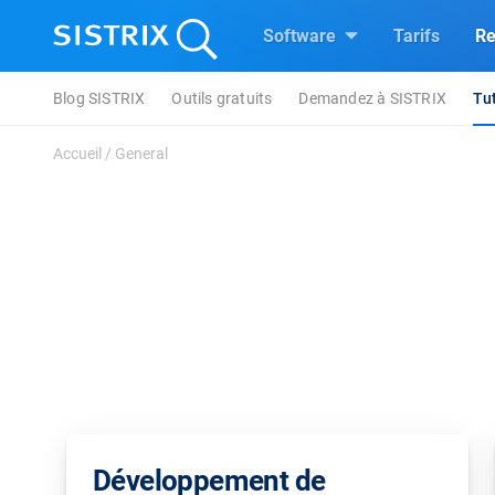
Software
Tarifs
Re
Blog SISTRIX
Outils gratuits
Demandez à SISTRIX
Tut
Accueil
/
General
Développement de