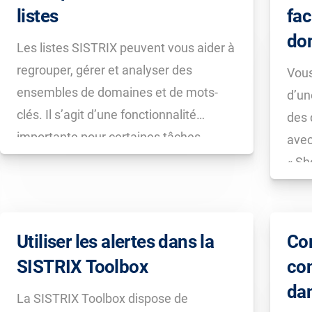
listes
fac
do
Les listes SISTRIX peuvent vous aider à
regrouper, gérer et analyser des
Vous
ensembles de domaines et de mots-
d’un
clés. Il s’agit d’une fonctionnalité
des 
importante pour certaines tâches
avec
précises d’un projet, telles que l’analyse
« Sh
de groupes de mots-clés ou de
prés
l’environnement concurrentiel et
idéa
l’export régulier de fichiers CSV.
coll
Utiliser les alertes dans la
Co
Tool
SISTRIX Toolbox
con
dan
La SISTRIX Toolbox dispose de