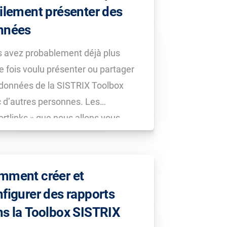
ilement présenter des
nnées
 avez probablement déjà plus
e fois voulu présenter ou partager
données de la SISTRIX Toolbox
 d’autres personnes. Les
ortlinks » que nous allons vous
enter dans ce tutoriel, sont l’outil
l pour montrer à vos clients ou
ègues les données obtenues avec la
mment créer et
box.
figurer des rapports
s la Toolbox SISTRIX