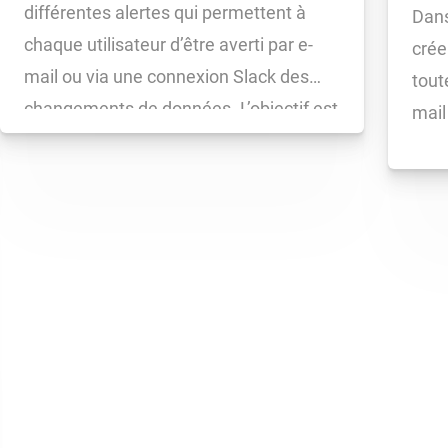
différentes alertes qui permettent à
Dans
chaque utilisateur d’être averti par e-
crée
mail ou via une connexion Slack des
tout
changements de données. L’objectif est
mail
de faire gagner du temps aux
utilisateurs sur la surveillance proactive
de leurs domaines et de ceux de leurs
concurrents.