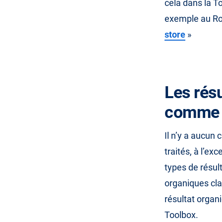
cela dans la To
exemple au Roy
store
»
Les rés
comme 
Il n’y a aucun
traités, à l’ex
types de résul
organiques cla
résultat organ
Toolbox.