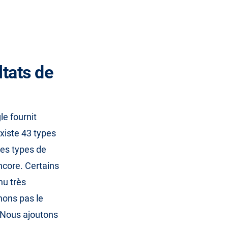
ltats de
le fournit
existe 43 types
ces types de
encore. Certains
nu très
nons pas le
 Nous ajoutons