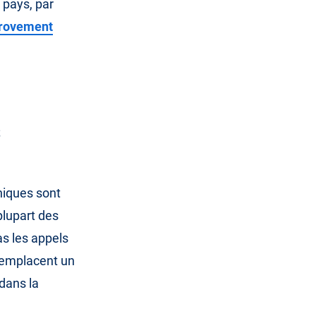
 pays, par
rovement
s
niques sont
plupart des
s les appels
 remplacent un
dans la