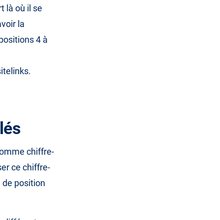
là où il se
voir la
positions 4 à
telinks.
lés
comme chiffre-
er ce chiffre-
 de position