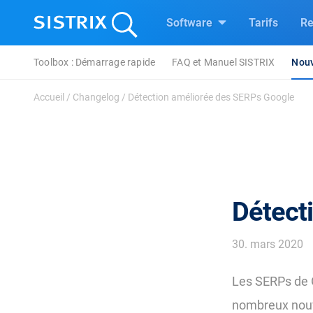
Software
Tarifs
Re
Toolbox : Démarrage rapide
FAQ et Manuel SISTRIX
Nouv
Accueil
/
Changelog
/
Détection améliorée des SERPs Google
Détect
30. mars 2020
Les SERPs de G
nombreux nouv