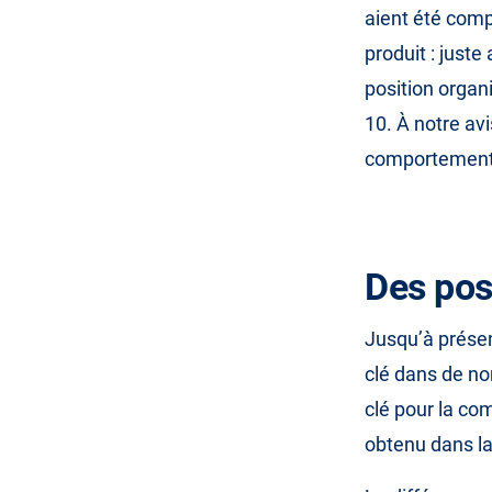
aient été comp
produit : juste
position organ
10. À notre av
comportement d
Des pos
Jusqu’à présen
clé dans de no
clé pour la co
obtenu dans la