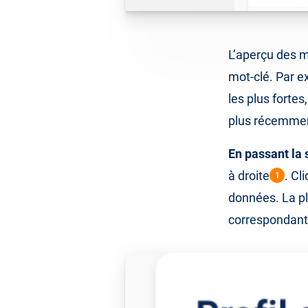
L’aperçu des m
mot-clé. Par e
les plus forte
plus récemmen
En passant la 
à droite
. Cl
1
données. La pl
correspondan