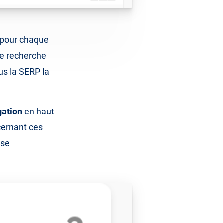
s pour chaque
de recherche
us la SERP la
gation
en haut
cernant ces
yse