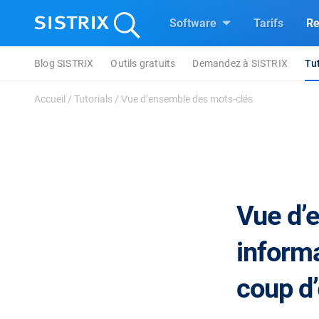
Software
Tarifs
Re
Blog SISTRIX
Outils gratuits
Demandez à SISTRIX
Tut
Accueil
/
Tutorials
/
Vue d’ensemble des mots-clés
Vue d’
inform
coup d’